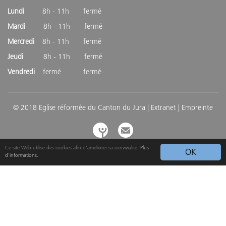
Lundi
8h - 11h fermé
Mardi
8h - 11h fermé
Mercredi
8h - 11h fermé
Jeudi
8h - 11h fermé
Vendredi
fermé fermé
© 2018 Eglise réformée du Canton du Jura |
Extranet
| Empreinte
Ce site Web utilise des cookies afin d'améliorer sa convivialité.
Plus
OK
d'informations.