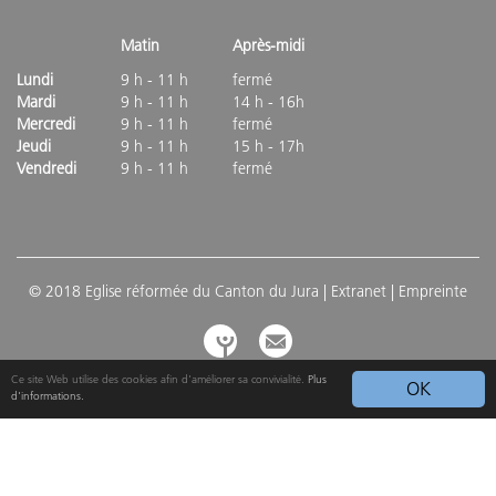
Matin
Après-midi
Lundi
9 h - 11 h
fermé
Mardi
9 h - 11 h
14 h - 16h
Mercredi
9 h - 11 h
fermé
Jeudi
9 h - 11 h
15 h - 17h
Vendredi
9 h - 11 h
fermé
© 2018 Eglise réformée du Canton du Jura |
Extranet
| Empreinte
Ce site Web utilise des cookies afin d'améliorer sa convivialité.
Plus
OK
d'informations.