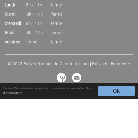
Lundi
8h - 11h fermé
Mardi
8h - 11h fermé
Mercredi
8h - 11h fermé
Jeudi
8h - 11h fermé
Vendredi
fermé fermé
© 2018 Eglise réformée du Canton du Jura |
Extranet
| Empreinte
Ce site Web utilise des cookies afin d'améliorer sa convivialité.
Plus
OK
d'informations.