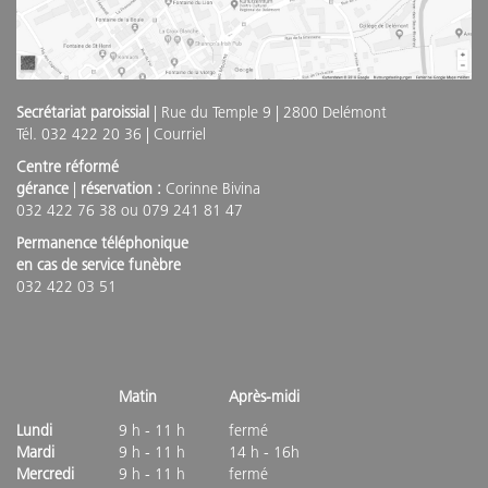
Secrétariat paroissial
| Rue du Temple 9 | 2800 Delémont
Tél. 032 422 20 36 |
Courriel
Centre réformé
gérance
|
réservation :
Corinne Bivina
032 422 76 38 ou 079 241 81 47
Permanence téléphonique
en cas de service funèbre
032 422 03 51
Matin
Après-midi
Lundi
9 h - 11 h
fermé
Mardi
9 h - 11 h
14 h - 16h
Mercredi
9 h - 11 h
fermé