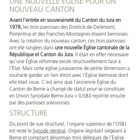
UNE NOUVELLE ÉGLISE POUR UN
NOUVEAU CANTON
Avant l’entrée en souveraineté du Canton du Jura en
1978,
les trois paroisses des Districts de Delémont,
Porrentruy et des Franches-Montagnes étaient bernoises.
Avec la création du nouveau canton, ces trois paroisses
ont été rangées dans
une nouvelle Église cantonale de la
République et Canton du Jura
. Il était en effet nécessaire
qu’une Église réformée existe structurellement face à
l’État. Mais cette église jurassienne de petite dimension a
souhaité garder un lien étroit avec l’Église bernoise dont
elle était issue. C’est ainsi que l’ancienne Église du
Canton de Berne a changé de statut pour se constituer
en Union Synodale Berne-Jura » (USBJ) rejointe ensuite
par des paroisses soleuroises.
STRUCTURE
Du point de vue structurel, l’organe supérieur de l’USBJ
est resté le
Synode général
. Organe législatif siégeant à
Berne et comptant désormais trois délégués de l’Église