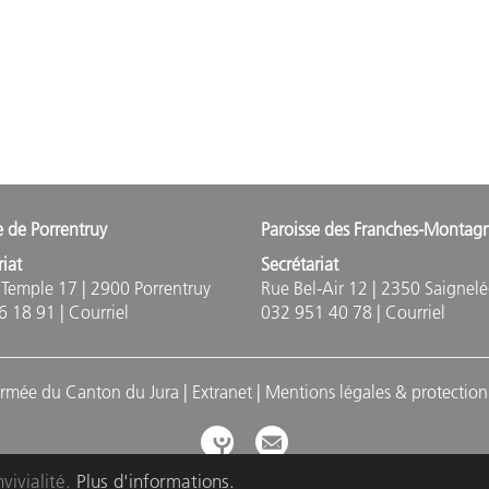
e de Porrentruy
Paroisse des Franches-Montag
riat
Secrétariat
Temple 17 | 2900 Porrentruy
Rue Bel-Air 12 | 2350 Saignelé
6 18 91 |
Courriel
032 951 40 78 |
Courriel
ormée du Canton du Jura |
Extranet
|
Mentions légales & protectio
vivialité.
Plus d'informations.