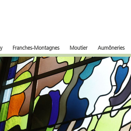
y
Franches-Montagnes
Moutier
Aumôneries