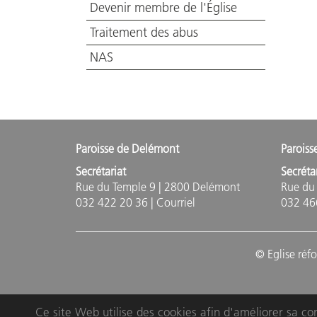
Devenir membre de l'Église
Traitement des abus
NAS
Paroisse de Delémont
Paroiss
Secrétariat
Secréta
Rue du Temple 9 | 2800 Delémont
Rue du 
032 422 20 36 |
Courriel
032 46
© Eglise réf
Ce site Web utilise des cookies afin d'améliorer sa con