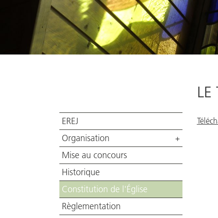
LE
EREJ
Téléch
Organisation
+
Mise au concours
Historique
Constitution de l'Église
Règlementation