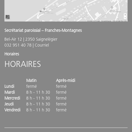
Secrétariat paroissial – Franches-Montagnes
Bel-Air 12 | 2350 Saignelégier
032 951 40 78 |
Courriel
Horaires
HORAIRES
Matin
Après-midi
Lundi
fermé
fermé
Mardi
8 h - 11 h 30
fermé
Mercredi
8 h - 11 h 30
fermé
Jeudi
8 h - 11 h 30
fermé
Vendredi
8 h - 11 h 30
fermé