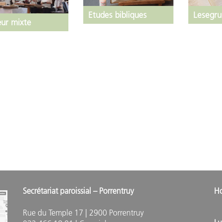
Lesegr
Etudes bibliques
ur mixte
Secrétariat paroissial – Porrentruy
Ho
M
Rue du Temple 17 | 2900 Porrentruy