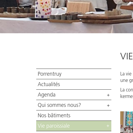
VI
Porrentruy
La vie
une gr
Actualités
La con
Agenda
+
kermes
Qui sommes nous?
+
Nos bâtiments
Vie paroissiale
+