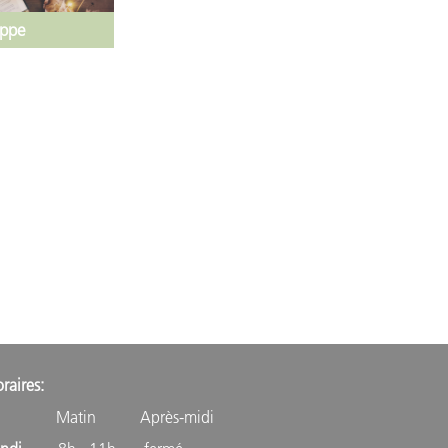
uppe
raires:
atin Après-midi