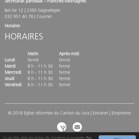
Secrétariat paroissial – Franches-Montagnes
Bel-Air 12 | 2350 Saignelégier
032 951 40 78 |
Courriel
Horaires
HORAIRES
Matin
Après-midi
Lundi
fermé
fermé
Mardi
8 h - 11 h 30
fermé
Mercredi
8 h - 11 h 30
fermé
Jeudi
8 h - 11 h 30
fermé
Vendredi
8 h - 11 h 30
fermé
© 2018 Eglise réformée du Canton du Jura |
Extranet
| Empreinte
Ce site Web utilise des cookies afin d'améliorer sa convivialité.
Plus