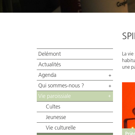
SP
Delémont
La vie
habitu
Actualités
une pa
Agenda
+
Qui sommes-nous ?
+
Vie paroissiale
+
Cultes
Jeunesse
Vie culturelle
Priè