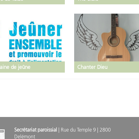
ine de jeûne
Chanter Dieu
Secrétariat paroissial
| Rue du Temple 9 | 2800
Delémont