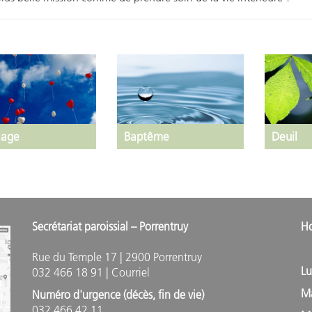
iage
Baptême
Deuil
Secrétariat paroissial – Porrentruy
Ho
M
Rue du Temple 17 | 2900 Porrentruy
L
032 466 18 91 |
Courriel
M
Numéro d'urgence (décès, fin de vie)
032 466 42 11