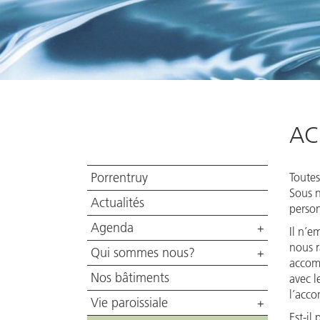
AC
Porrentruy
Toutes
Sous n
Actualités
person
Agenda
+
Il n’e
nous r
Qui sommes nous?
+
accomp
Nos bâtiments
avec l
l’acco
Vie paroissiale
+
Est-il