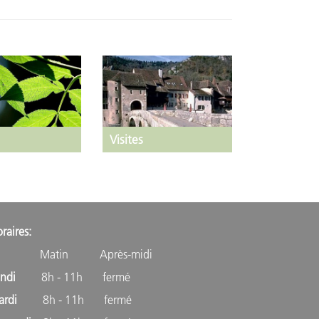
Visites
raires:
atin Après-midi
undi
8h - 11h fermé
ardi
8h - 11h fermé