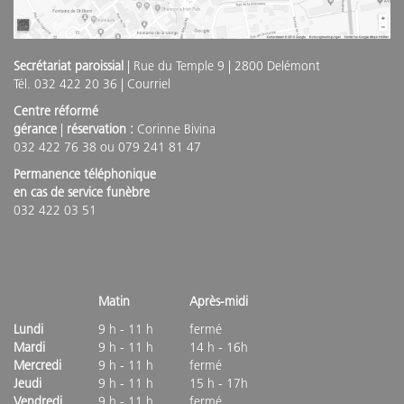
Secrétariat paroissial
| Rue du Temple 9 | 2800 Delémont
Tél. 032 422 20 36 |
Courriel
Centre réformé
gérance
|
réservation :
Corinne Bivina
032 422 76 38 ou 079 241 81 47
Permanence téléphonique
en cas de service funèbre
032 422 03 51
Matin
Après-midi
Lundi
9 h - 11 h
fermé
Mardi
9 h - 11 h
14 h - 16h
Mercredi
9 h - 11 h
fermé
Jeudi
9 h - 11 h
15 h - 17h
Vendredi
9 h - 11 h
fermé