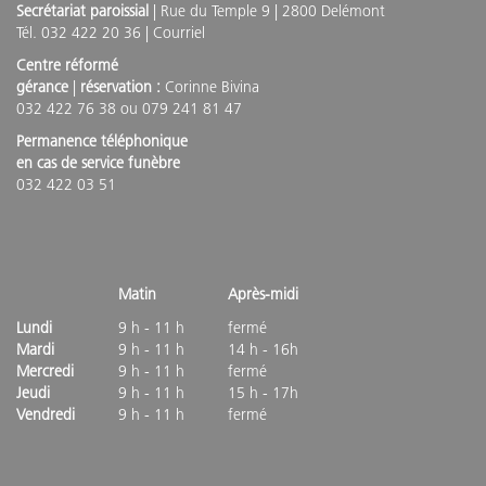
Secrétariat paroissial
| Rue du Temple 9 | 2800 Delémont
Tél. 032 422 20 36 |
Courriel
Centre réformé
gérance
|
réservation :
Corinne Bivina
032 422 76 38 ou 079 241 81 47
Permanence téléphonique
en cas de service funèbre
032 422 03 51
Matin
Après-midi
Lundi
9 h - 11 h
fermé
Mardi
9 h - 11 h
14 h - 16h
Mercredi
9 h - 11 h
fermé
Jeudi
9 h - 11 h
15 h - 17h
Vendredi
9 h - 11 h
fermé