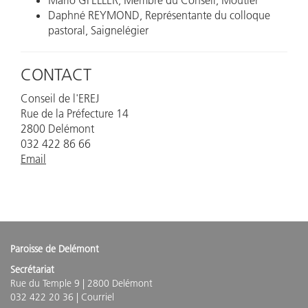
Mario GFELLER, Membre du Conseil, Moutier
Daphné REYMOND, Représentante du colloque
pastoral, Saignelégier
CONTACT
Conseil de l'EREJ
Rue de la Préfecture 14
2800 Delémont
032 422 86 66
Email
Paroisse de Delémont
Secrétariat
Rue du Temple 9 | 2800 Delémont
032 422 20 36 |
Courriel