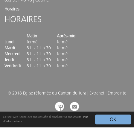
032 951 40 78 |
Courriel
Horaires
HORAIRES
Matin
Après-midi
Lundi
fermé
fermé
Mardi
8 h - 11 h 30
fermé
Mercredi
8 h - 11 h 30
fermé
Jeudi
8 h - 11 h 30
fermé
Vendredi
8 h - 11 h 30
fermé
© 2018 Eglise réformée du Canton du Jura |
Extranet
| Empreinte
Ce site Web utilise des cookies afin d'améliorer sa convivialité.
Plus
OK
d'informations.