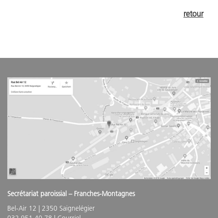
retour
Secrétariat paroissial – Franches-Montagnes
Bel-Air 12 | 2350 Saignelégier