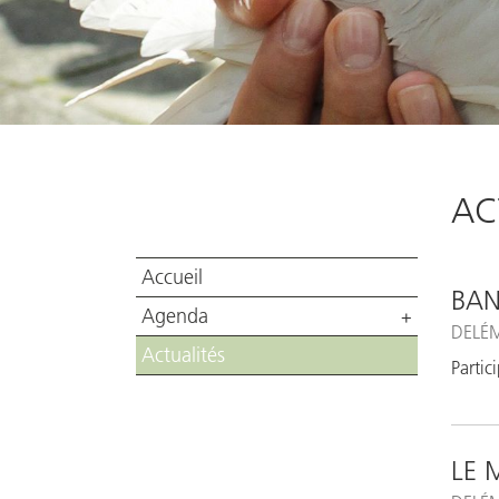
AC
Accueil
BA
Agenda
+
DELÉ
Actualités
Partic
LE 