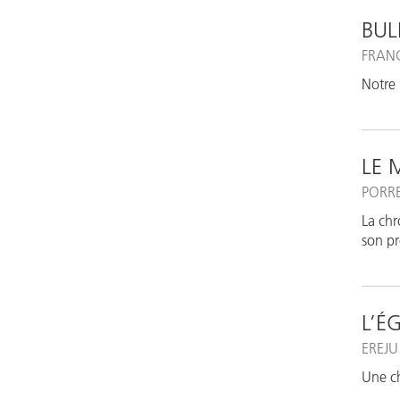
BUL
FRAN
Notre 
LE 
PORR
La chr
son pr
L’É
EREJU
Une ch