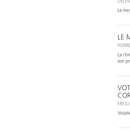
DELÉ
Le mot
LE 
PORR
La chr
son pr
VOT
CO
EREJU
Votati