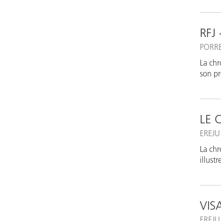
RFJ
PORR
La chr
son pr
LE 
EREJU
La chr
illust
VIS
EREJU