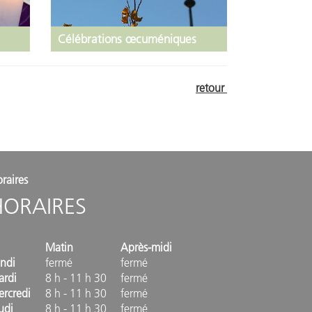
Célébrations œcuméniques
retour
raires
HORAIRES
Matin
Après-midi
ndi
fermé
fermé
ardi
8 h - 11 h 30
fermé
rcredi
8 h - 11 h 30
fermé
udi
8 h - 11 h 30
fermé