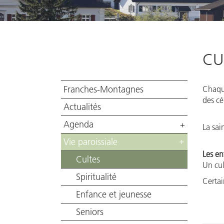
CU
Franches-Montagnes
Chaque
des cé
Actualités
Agenda
+
La sai
Vie paroissiale
+
Les en
Cultes
Un cul
Spiritualité
Certai
Enfance et jeunesse
Seniors