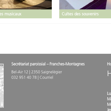
es musicaux
Cultes des souvenirs
Secrétariat paroissial – Franches-Montagnes
Ho
Bel-Air 12 | 2350 Saignelégier
032 951 40 78 |
Courriel
Lu
M
Me
Je