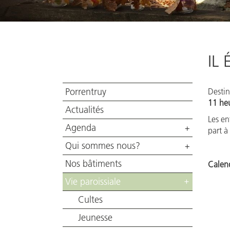
IL 
Porrentruy
Destin
11 heu
Actualités
Les en
Agenda
+
part à
Qui sommes nous?
+
Nos bâtiments
Calend
Vie paroissiale
+
Cultes
Jeunesse