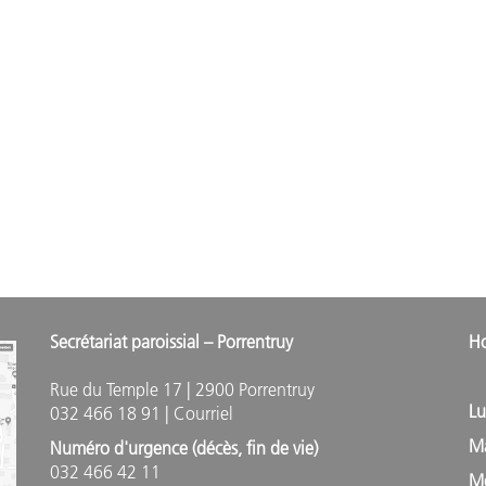
Secrétariat paroissial – Porrentruy
Ho
M
Rue du Temple 17 | 2900 Porrentruy
L
032 466 18 91 |
Courriel
M
Numéro d'urgence (décès, fin de vie)
032 466 42 11
M