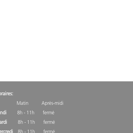
raires:
atin Après-midi
undi
8h - 11h fermé
ardi
8h - 11h fermé
ercredi
8h - 11h fermé