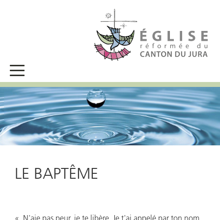
LE BAPTÊME
« N'aie pas peur, je te libère. Je t'ai appelé par ton nom,