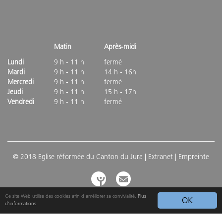
Matin
Après-midi
Lundi
9 h - 11 h
fermé
Mardi
9 h - 11 h
14 h - 16h
Mercredi
9 h - 11 h
fermé
Jeudi
9 h - 11 h
15 h - 17h
Vendredi
9 h - 11 h
fermé
© 2018 Eglise réformée du Canton du Jura |
Extranet
| Empreinte
Ce site Web utilise des cookies afin d'améliorer sa convivialité.
Plus
OK
d'informations.