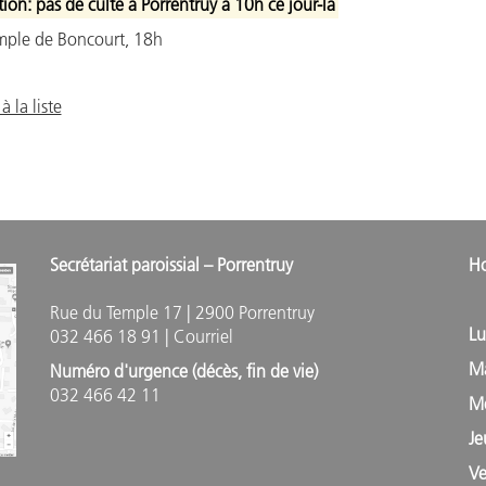
ion: pas de culte à Porrentruy à 10h ce jour-là
mple de Boncourt, 18h
à la liste
Secrétariat paroissial – Porrentruy
Ho
M
Rue du Temple 17 | 2900 Porrentruy
L
032 466 18 91 |
Courriel
M
Numéro d'urgence (décès, fin de vie)
032 466 42 11
M
J
V