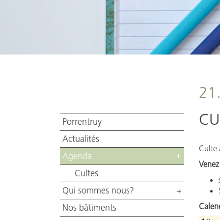
21
CU
Porrentruy
Actualités
Culte 
Agenda
+
Venez 
Cultes
Qui sommes nous?
+
Calend
Nos bâtiments