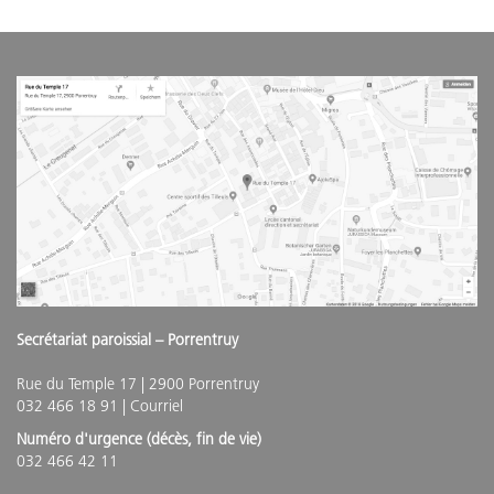
Secrétariat paroissial – Porrentruy
Rue du Temple 17 | 2900 Porrentruy
032 466 18 91 |
Courriel
Numéro d'urgence (décès, fin de vie)
032 466 42 11