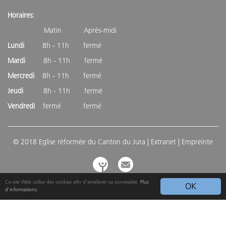
Horaires:
Matin Après-midi
Lundi
8h - 11h fermé
Mardi
8h - 11h fermé
Mercredi
8h - 11h fermé
Jeudi
8h - 11h fermé
Vendredi
fermé fermé
© 2018 Eglise réformée du Canton du Jura |
Extranet
| Empreinte
Ce site Web utilise des cookies afin d'améliorer sa convivialité.
Plus
OK
d'informations.