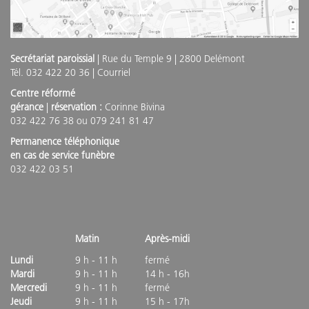
Secrétariat paroissial
| Rue du Temple 9 | 2800 Delémont
Tél. 032 422 20 36 |
Courriel
Centre réformé
gérance
|
réservation :
Corinne Bivina
032 422 76 38 ou 079 241 81 47
Permanence téléphonique
en cas de service funèbre
032 422 03 51
Matin
Après-midi
Lundi
9 h - 11 h
fermé
Mardi
9 h - 11 h
14 h - 16h
Mercredi
9 h - 11 h
fermé
Jeudi
9 h - 11 h
15 h - 17h