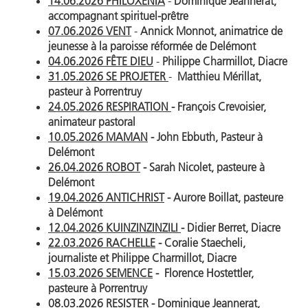
14.06.2026 PHILOXENIA
-
Dominique Jeannerat,
accompagnant spirituel-prêtre
07.06.2026 VENT
-
Annick Monnot, animatrice de
jeunesse à la paroisse réformée de Delémont
04.06.2026 FÊTE DIEU
-
Philippe Charmillot, Diacre
31.05.2026 SE PROJETER
-
Matthieu Mérillat,
pasteur à Porrentruy
24.05.2026 RESPIRATION
- François Crevoisier,
animateur pastoral
10.05.2026 MAMAN
- John Ebbuth, Pasteur à
Delémont
26.04.2026 ROBOT
- Sarah Nicolet, pasteure à
Delémont
19.04.2026 ANTICHRIST
- Aurore Boillat, pasteure
à Delémont
12.04.2026 KUINZINZINZILI
- Didier Berret, Diacre
22.03.2026 RACHELLE
- Coralie Staecheli,
journaliste et Philippe Charmillot, Diacre
15.03.2026 SEMENCE
- Florence Hostettler,
pasteure à Porrentruy
08.03.2026 RESISTER
- Dominique Jeannerat,