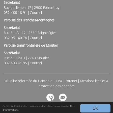
Secrétariat
Rue du Temple 17 | 2900 Porrentruy
032 466 18 91 |
Courriel
Paroisse des Franches-Montagnes
Secrétariat
Rue Bel-Air 12 | 2350 Saignelégier
032 951 40 78 |
Courriel
Paroisse transfrontalière de Moutier
Secrétariat
Rue du Clos 3 | 2740 Moutier
032 493 41 95 |
Courriel
© Eglise réformée du Canton du Jura |
Extranet
|
Mentions légales &
protection des données
Ce site Web utilise des cookies afin d'améliorer sa convivialité.
Plus
OK
d'informations.